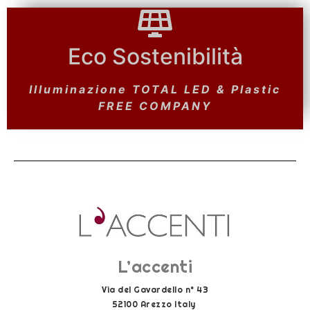
Eco Sostenibilità
Eco Sostenibilità
Pannelli FOTOVOLTAICI &
Illuminazione TOTAL LED & Plastic
Depurazione e Riciclo ACQUE
PIOVANE
FREE COMPANY
L’accenti
Via del Gavardello n° 43
52100 Arezzo Italy