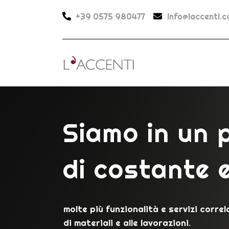
+39 0575 980477
info@laccenti.