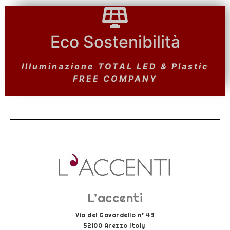
Eco Sostenibilità
Eco Sostenibilità
Pannelli FOTOVOLTAICI &
Illuminazione TOTAL LED & Plastic
Depurazione e Riciclo ACQUE
PIOVANE
FREE COMPANY
L’accenti
Via del Gavardello n° 43
52100 Arezzo Italy