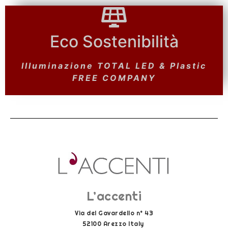
Eco Sostenibilità
Eco Sostenibilità
Pannelli FOTOVOLTAICI &
Illuminazione TOTAL LED & Plastic
Depurazione e Riciclo ACQUE
PIOVANE
FREE COMPANY
L’accenti
Via del Gavardello n° 43
52100 Arezzo Italy