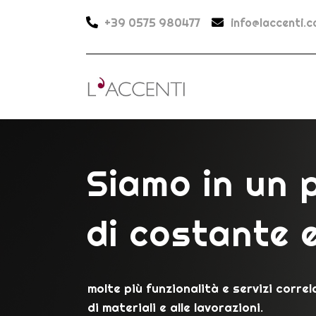
+39 0575 980477
info@laccenti.