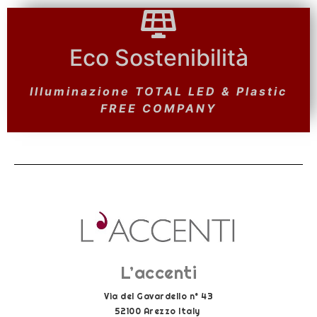
Eco Sostenibilità
Eco Sostenibilità
Pannelli FOTOVOLTAICI &
Illuminazione TOTAL LED & Plastic
Depurazione e Riciclo ACQUE
PIOVANE
FREE COMPANY
L’accenti
Via del Gavardello n° 43
52100 Arezzo Italy